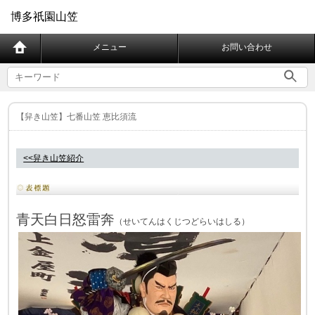
博多祇園山笠
メニュー
お問い合わせ
【舁き山笠】七番山笠 恵比須流
<<舁き山笠紹介
青天白日怒雷奔
（
せいてんはくじつどらいはしる
）