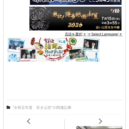
言語を選択
▼
▼
Select Language
▼
"令和五年度 舁き山笠"の関連記事