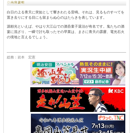
白日の上る青天に突如として響きわたる雷鳴。それは、見るものすべてを
置き去りにする目にも留まらぬ心のはたらきを表しています。
源頼光といえば、やはり大江山での酒呑童子退治が有名です。鬼たちの酒
宴に混ざり、一瞬で討ち取ったその早業は、まさに青天の霹靂、電光石火
の境地と言えるでしょう。
総務：岩本 宏憲