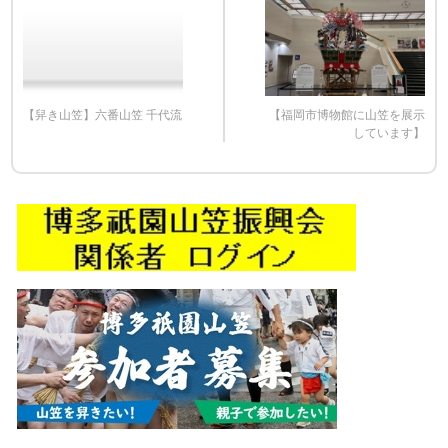
【舁き山笠】六番山笠 千代流
【福岡市博物館に山笠を展示
しています】