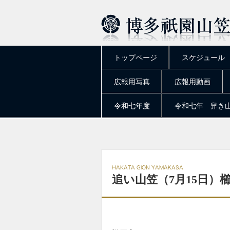
トップページ
スケジュール
広報用写真
広報用動画
令和七年度
令和七年 舁き
追い山笠（7月15日）