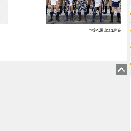
ム
博多祇園山笠振興会