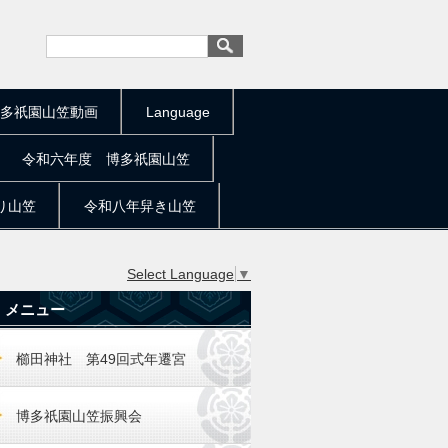
多祇園山笠動画
Language
令和六年度 博多祇園山笠
り山笠
令和八年舁き山笠
Select Language
▼
メニュー
櫛田神社 第49回式年遷宮
博多祇園山笠振興会