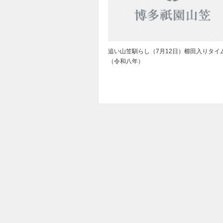
追い山笠馴らし（7月12日）櫛田入りタイ
（令和八年）