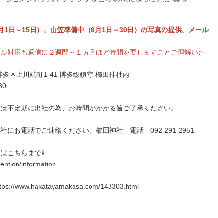
月1日～15日）、山笠準備中（6月1日～30日）の写真の提供、メール
ール対応も返信に２週間～１ヵ月ほど時間を要しますことご理解いた
多区上川端町1-41 博多総鎮守 櫛田神社内
80
には不定期に出社の為、お時間がかかる旨ご了承ください。
にお電話でご連絡ください。櫛田神社 電話 092-291-2951
はこちらまで⇩
ention/information
w.hakatayamakasa.com/148303.html