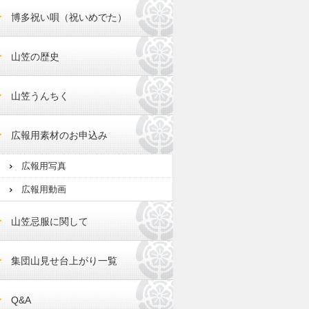
博多祝い唄（祝いめでた）
山笠の歴史
山笠うんちく
広報用素材のお申込み
広報用写真
広報用動画
山笠忌服に関して
集団山見せ台上がり一覧
Q&A