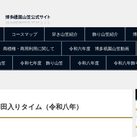
コースマップ
舁き山笠紹介
飾り山笠紹介
博
商標権・商用利用に関して
令和六年度 博多祇園山笠動画
山笠
令和七年度 飾り山笠
令和八年度
令和八年飾
櫛田入りタイム（令和八年）