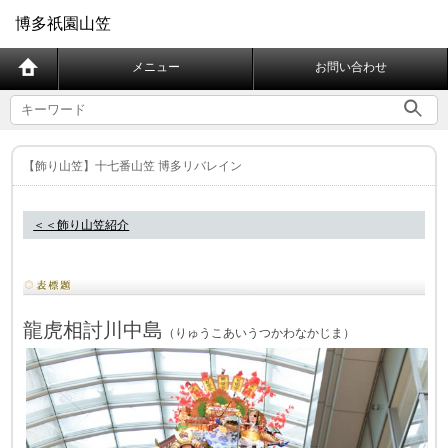
博多祇園山笠
メニュー
お問い合わせ
【飾り山笠】十七番山笠 博多リバレイン
＜＜飾り山笠紹介
龍虎相討川中島
（
りゅうこあいうつかわなかじま
）