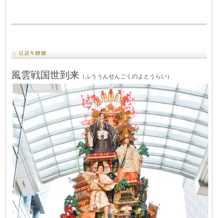
風雲戦国世到来
（
ふううんせん
ごくのよとうらい
）