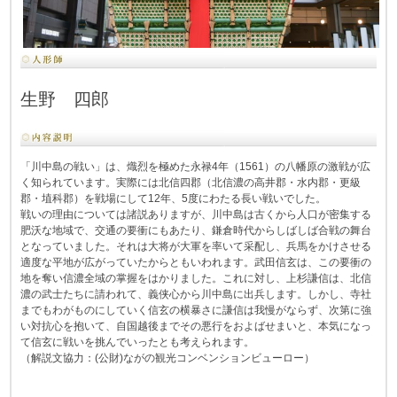
生野 四郎
「川中島の戦い」は、熾烈を極めた永禄4年（1561）の八幡原の激戦が広
く知られています。実際には北信四郡（北信濃の高井郡・水内郡・更級
郡・埴科郡）を戦場にして12年、5度にわたる長い戦いでした。
戦いの理由については諸説ありますが、川中島は古くから人口が密集する
肥沃な地域で、交通の要衝にもあたり、鎌倉時代からしばしば合戦の舞台
となっていました。それは大将が大軍を率いて采配し、兵馬をかけさせる
適度な平地が広がっていたからともいわれます。武田信玄は、この要衝の
地を奪い信濃全域の掌握をはかりました。これに対し、上杉謙信は、北信
濃の武士たちに請われて、義侠心から川中島に出兵します。しかし、寺社
までもわがものにしていく信玄の横暴さに謙信は我慢がならず、次第に強
い対抗心を抱いて、自国越後までその悪行をおよばせまいと、本気になっ
て信玄に戦いを挑んでいったとも考えられます。
（解説文協力：(公財)ながの観光コンベンションビューロー）