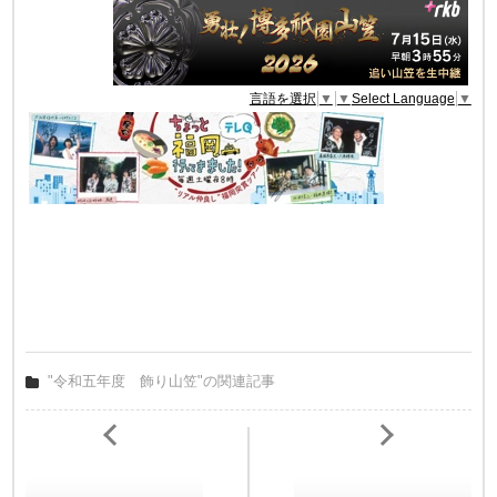
言語を選択
▼
▼
Select Language
▼
"令和五年度 飾り山笠"の関連記事