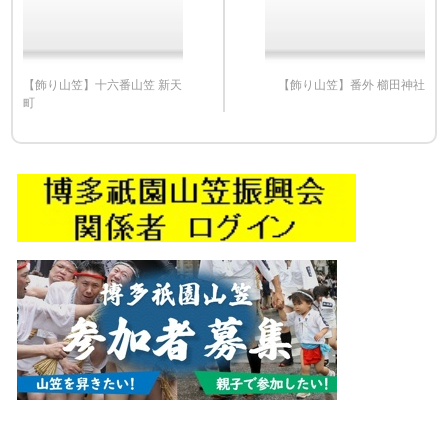
【飾り山笠】十六番山笠 新天
【飾り山笠】番外 櫛田神社
町