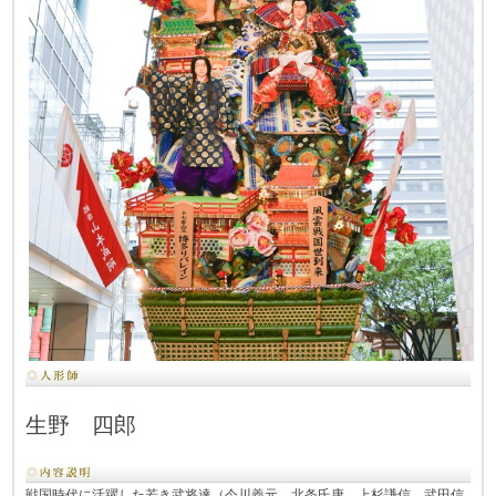
生野 四郎
戦国時代に活躍した若き武将達（今川義元、北条氏康、上杉謙信、武田信