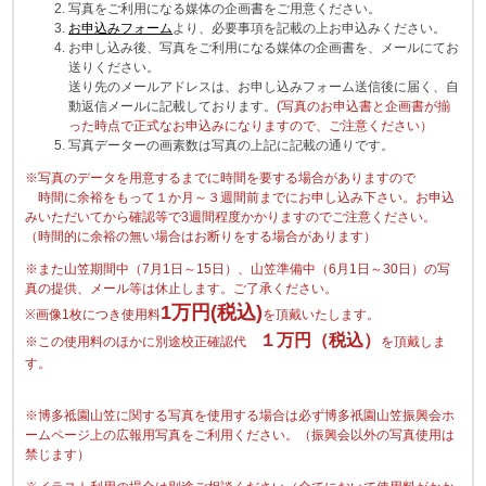
写真をご利用になる媒体の企画書をご用意ください。
お申込みフォーム
より、必要事項を記載の上お申込みください。
お申し込み後、写真をご利用になる媒体の企画書を、メールにてお
送りください。
送り先のメールアドレスは、お申し込みフォーム送信後に届く、自
動返信メールに記載しております。
(写真のお申込書と企画書が揃
った時点で正式なお申込みになりますので、ご注意ください）
写真データーの画素数は写真の上記に記載の通りです。
※写真のデータを用意するまでに時間を要する場合がありますので
時間に余裕をもって１か月～３週間前までにお申し込み下さい。お申込
みいただいてから確認等で3週間程度かかりますのでご注意ください。
（時間的に余裕の無い場合はお断りをする場合があります）
※また山笠期間中（7月1日～15日）、山笠準備中（6月1日～30日）の写
真の提供、メール等は休止します。ご了承ください。
1万円(税込)
※画像1枚につき使用料
を頂戴いたします。
１万円（税込）
※この使用料のほかに別途校正確認代
を頂戴しま
す。
※博多祗園山笠に関する写真を使用する場合は必ず博多祇園山笠振興会ホ
ームページ上の広報用写真をご利用ください。（振興会以外の写真使用は
禁じます）