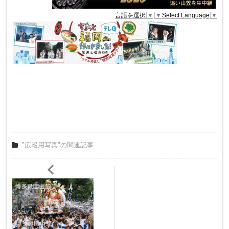
言語を選択
▼
▼
Select Language
▼
"広報用写真"の関連記事