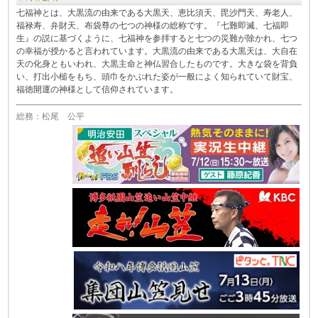
七福神とは、大黒流の由来である大黒天、恵比須天、毘沙門天、寿老人、
福禄寿、弁財天、布袋尊の七つの神様の総称です。『七難即滅、七福即
生』の説に基づくように、七福神を参拝すると七つの災難が除かれ、七つ
の幸福が授かると言われています。大黒流の由来である大黒天は、大自在
天の化身ともいわれ、大黒主命と神仏習合したものです。大きな袋を背負
い、打出小槌をもち、頭巾をかぶれた姿が一般によく知られていて財宝、
福徳開運の神様として信仰されています。
総務：松尾 公平