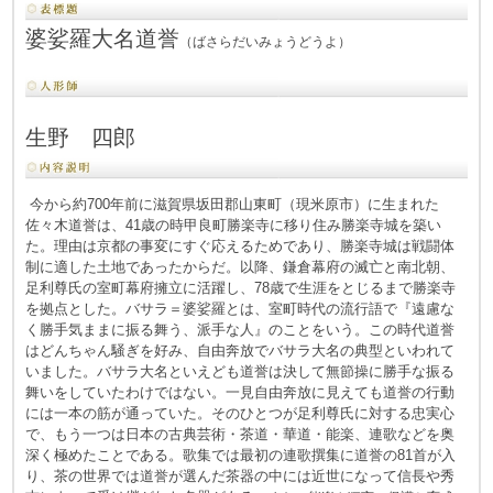
婆娑羅大名道誉
（ばさらだいみょうどうよ）
生野 四郎
今から約700年前に滋賀県坂田郡山東町（現米原市）に生まれた
佐々木道誉は、41歳の時甲良町勝楽寺に移り住み勝楽寺城を築い
た。理由は京都の事変にすぐ応えるためであり、勝楽寺城は戦闘体
制に適した土地であったからだ。以降、鎌倉幕府の滅亡と南北朝、
足利尊氏の室町幕府擁立に活躍し、78歳で生涯をとじるまで勝楽寺
を拠点とした。バサラ＝婆娑羅とは、室町時代の流行語で『遠慮な
く勝手気ままに振る舞う、派手な人』のことをいう。この時代道誉
はどんちゃん騒ぎを好み、自由奔放でバサラ大名の典型といわれて
いました。バサラ大名といえども道誉は決して無節操に勝手な振る
舞いをしていたわけではない。一見自由奔放に見えても道誉の行動
には一本の筋が通っていた。そのひとつが足利尊氏に対する忠実心
で、もう一つは日本の古典芸術・茶道・華道・能楽、連歌などを奥
深く極めたことである。歌集では最初の連歌撰集に道誉の81首が入
り、茶の世界では道誉が選んだ茶器の中には近世になって信長や秀