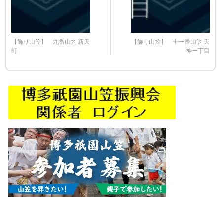
【飾り山笠】 九番山笠 新天
【飾り山笠】 十一番山笠 天
町
神一丁目