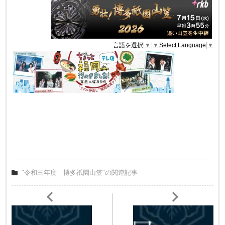
言語を選択
▼
▼
Select Language
▼
"令和三年度 博多祇園山笠"の関連記事