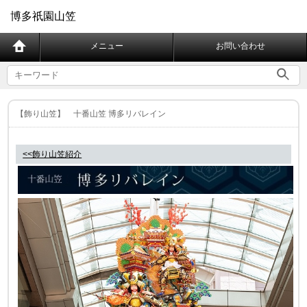
博多祇園山笠
メニュー
お問い合わせ
【飾り山笠】 十番山笠 博多リバレイン
<<飾り山笠紹介