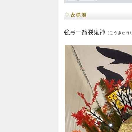
強弓一箭裂鬼神
（
ごうきゅう