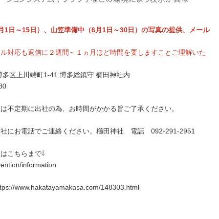
月1日～15日）、山笠準備中（6月1日～30日）の写真の提供、メール
ール対応も返信に２週間～１ヵ月ほど時間を要しますことご理解いた
多区上川端町1-41 博多総鎮守 櫛田神社内
80
には不定期に出社の為、お時間がかかる旨ご了承ください。
にお電話でご連絡ください。櫛田神社 電話 092-291-2951
はこちらまで⇩
ention/information
w.hakatayamakasa.com/148303.html