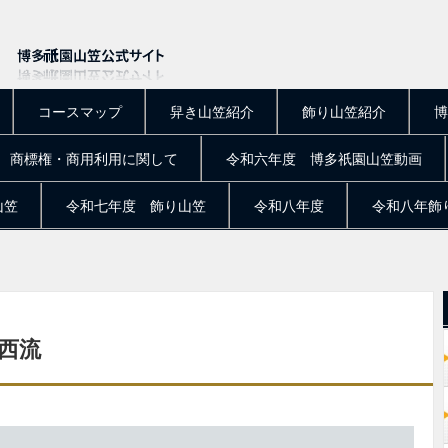
コースマップ
舁き山笠紹介
飾り山笠紹介
博
商標権・商用利用に関して
令和六年度 博多祇園山笠動画
山笠
令和七年度 飾り山笠
令和八年度
令和八年飾
西流