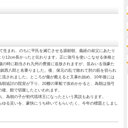
して生まれ、のちに平氏を滅亡させる源頼朝、義経の叔父にあたり
り12cm長かったと伝わります。正に強弓を使いこなせる体格と
3歳の時に勘当され九州の豊後に追放されますが、並みいる強豪た
ら鎮西八郎と名乗りました。後、保元の乱で敗れて肘の筋を切られ
に流されました。ところが傷が癒えると又暴れ始め、10年後には
為朝追討の院宣が下り、20艘の軍船で攻めかかると、為朝は強弓
の後、館で切腹したといわれます。
れ、為朝の子が初代琉球王になったという異説もあります。
らゆる災いを、豪快にうち砕いてもらいたく、今年の標題としまし