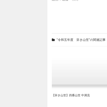
"令和五年度 舁き山笠"の関連記事
【舁き山笠】四番山笠 中洲流