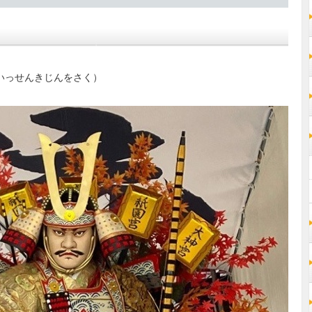
いっせんきじんをさ
く
）