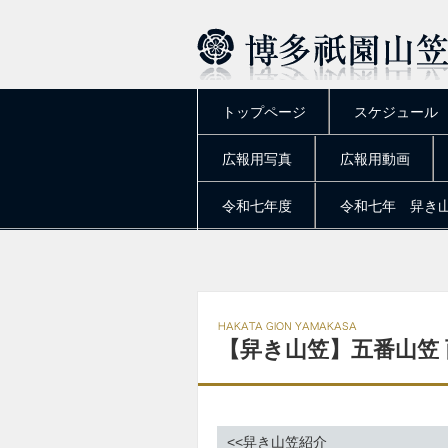
トップページ
スケジュール
広報用写真
広報用動画
令和七年度
令和七年 舁き
【舁き山笠】五番山笠 
<<舁き山笠紹介