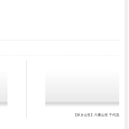
【舁き山笠】六番山笠 千代流