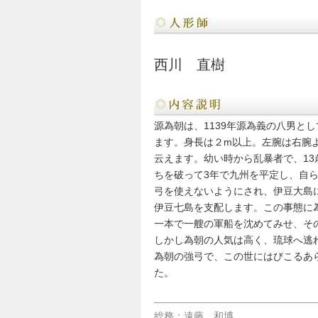
西川 直樹
源為朝は、1139年源為義の八男と
ます。身長は２m以上。左腕は右腕よ
云えます。幼い時から乱暴者で、1
ちを破って3年で九州を平定し、自
弓を使えないようにされ、伊豆大島
伊豆七島を支配します。この事態に
一本で一艘の軍船を沈めてみせ、そ
しかし為朝の人気は高く、琉球へ逃
為朝の強弓で、この世にはびこるあ
た。
総務：遠藤 和博