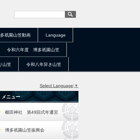
多祇園山笠動画
Language
令和六年度 博多祇園山笠
り山笠
令和八年舁き山笠
Select Language
▼
メニュー
櫛田神社 第49回式年遷宮
博多祇園山笠振興会