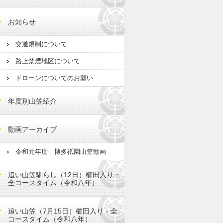
お知らせ
交通規制について
路上禁煙地区について
ドローンについてのお願い
年度別山笠紹介
動画アーカイブ
令和元年度 博多祇園山笠動画
追い山笠馴らし（12日）櫛田入り・
全コースタイム（令和八年）
追い山笠（7月15日）櫛田入り・全
コースタイム（令和八年）