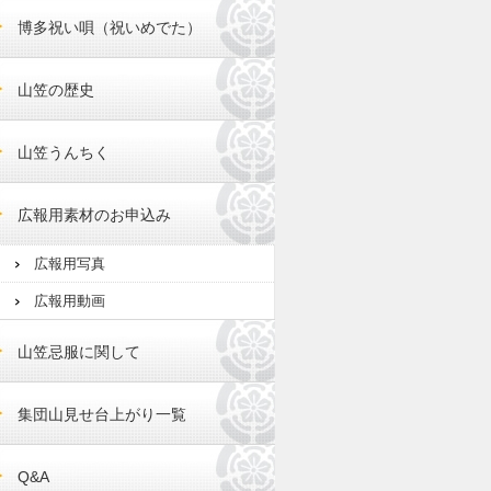
博多祝い唄（祝いめでた）
山笠の歴史
山笠うんちく
広報用素材のお申込み
広報用写真
広報用動画
山笠忌服に関して
集団山見せ台上がり一覧
Q&A