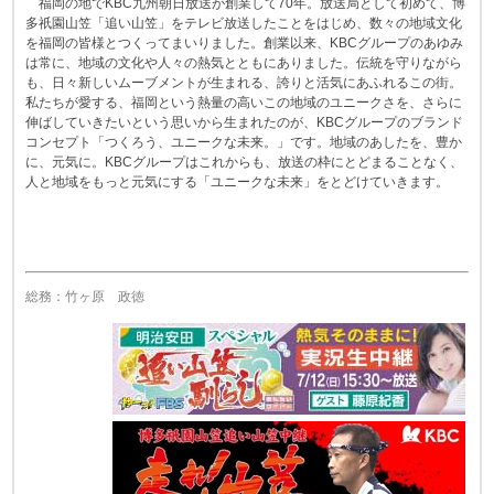
福岡の地でKBC九州朝日放送が創業して70年。放送局として初めて、博
多祇園山笠「追い山笠」をテレビ放送したことをはじめ、数々の地域文化
を福岡の皆様とつくってまいりました。創業以来、KBCグループのあゆみ
は常に、地域の文化や人々の熱気とともにありました。伝統を守りながら
も、日々新しいムーブメントが生まれる、誇りと活気にあふれるこの街。
私たちが愛する、福岡という熱量の高いこの地域のユニークさを、さらに
伸ばしていきたいという思いから生まれたのが、KBCグループのブランド
コンセプト「つくろう、ユニークな未来。」です。地域のあしたを、豊か
に、元気に。KBCグループはこれからも、放送の枠にとどまることなく、
人と地域をもっと元気にする「ユニークな未来」をとどけていきます。
総務：竹ヶ原 政徳