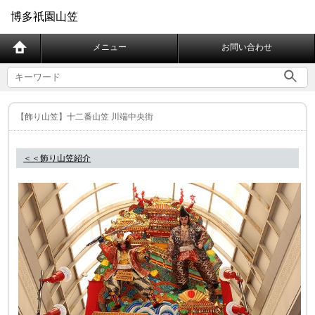
博多祇園山笠
メニュー
お問い合わせ
【飾り山笠】十二番山笠 川端中央街
＜＜飾り山笠紹介