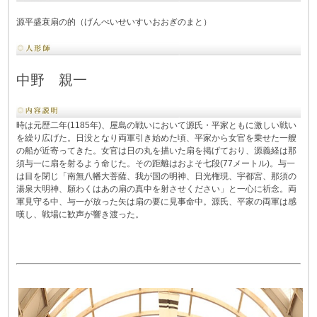
源平盛衰扇の的（げんぺいせいすいおおぎのまと）
中野 親一
時は元歴二年(1185年)、屋島の戦いにおいて源氏・平家ともに激しい戦い
を繰り広げた。日没となり両軍引き始めた頃、平家から女官を乗せた一艘
の船が近寄ってきた。女官は日の丸を描いた扇を掲げており、源義経は那
須与一に扇を射るよう命じた。その距離はおよそ七段(77メートル)。与一
は目を閉じ「南無八幡大菩薩、我が国の明神、日光権現、宇都宮、那須の
湯泉大明神、願わくはあの扇の真中を射させください」と一心に祈念。両
軍見守る中、与一が放った矢は扇の要に見事命中。源氏、平家の両軍は感
嘆し、戦場に歓声が響き渡った。