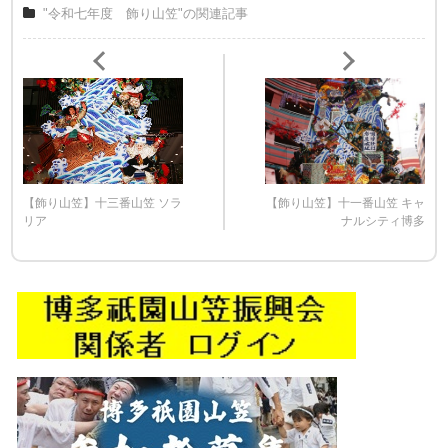
"令和七年度 飾り山笠"の関連記事
【飾り山笠】十三番山笠 ソラ
【飾り山笠】十一番山笠 キャ
リア
ナルシティ博多