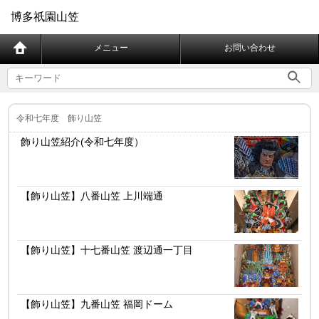
博多祇園山笠
メニュー
お問い合わせ
令和七年度 飾り山笠
飾り山笠紹介(令和七年度）
【飾り山笠】八番山笠 上川端通
【飾り山笠】十七番山笠 渡辺通一丁目
【飾り山笠】九番山笠 福岡ドーム