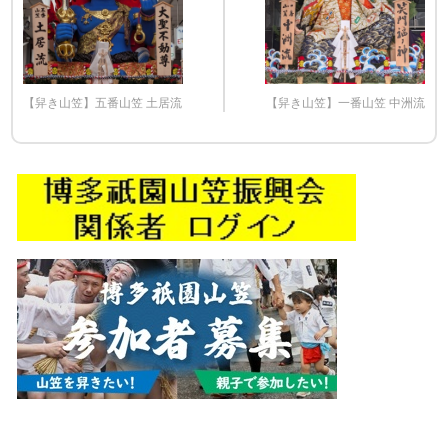
【舁き山笠】五番山笠 土居流
【舁き山笠】一番山笠 中洲流