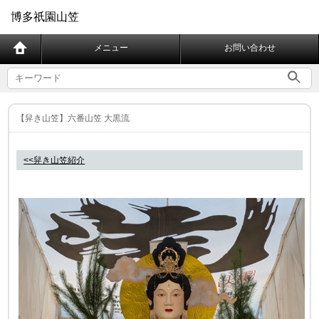
博多祇園山笠
メニュー
お問い合わせ
【舁き山笠】六番山笠 大黒流
<<舁き山笠紹介