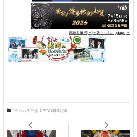
言語を選択
▼
▼
Select Language
▼
"令和八年舁き山笠"の関連記事